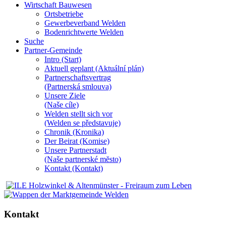
Wirtschaft Bauwesen
Ortsbetriebe
Gewerbeverband Welden
Bodenrichtwerte Welden
Suche
Partner-Gemeinde
Intro (Start)
Aktuell geplant (Aktuální plán)
Partnerschaftsvertrag
(Partnerská smlouva)
Unsere Ziele
(Naše cíle)
Welden stellt sich vor
(Welden se představuje)
Chronik (Kronika)
Der Beirat (Komise)
Unsere Partnerstadt
(Naše partnerské mĕsto)
Kontakt (Kontakt)
Kontakt