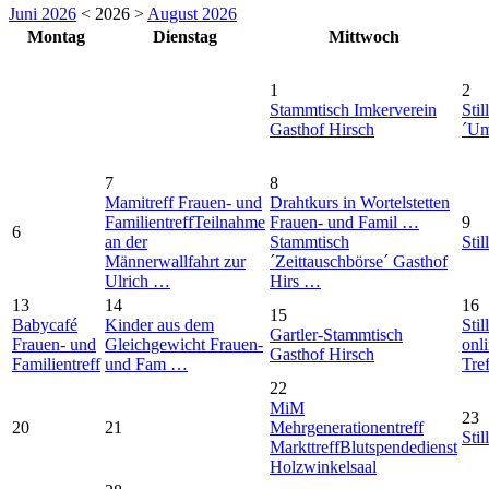
Juni 2026
< 2026 >
August 2026
Montag
Dienstag
Mittwoch
1
2
Stammtisch Imkerverein
Stil
Gasthof Hirsch
´Um
7
8
Mamitreff Frauen- und
Drahtkurs in Wortelstetten
Familientreff
Teilnahme
Frauen- und Famil …
9
6
an der
Stammtisch
Stil
Männerwallfahrt zur
´Zeittauschbörse´ Gasthof
Ulrich …
Hirs …
13
14
16
15
Babycafé
Kinder aus dem
Stil
Gartler-Stammtisch
Frauen- und
Gleichgewicht Frauen-
onl
Gasthof Hirsch
Familientreff
und Fam …
Tre
22
MiM
23
20
21
Mehrgenerationentreff
Stil
Markttreff
Blutspendedienst
Holzwinkelsaal