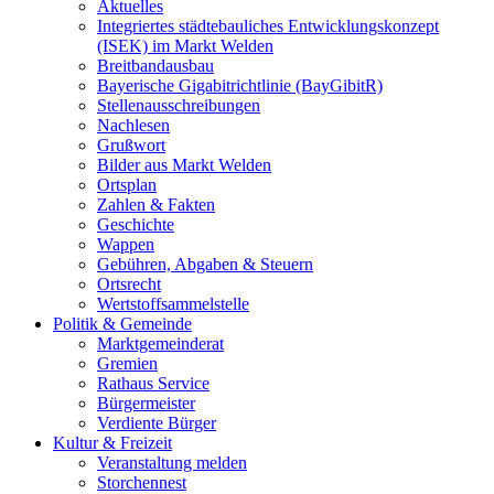
Aktuelles
Integriertes städtebauliches Entwicklungskonzept
(ISEK) im Markt Welden
Breitbandausbau
Bayerische Gigabitrichtlinie (BayGibitR)
Stellenausschreibungen
Nachlesen
Grußwort
Bilder aus Markt Welden
Ortsplan
Zahlen & Fakten
Geschichte
Wappen
Gebühren, Abgaben & Steuern
Ortsrecht
Wertstoffsammelstelle
Politik & Gemeinde
Marktgemeinderat
Gremien
Rathaus Service
Bürgermeister
Verdiente Bürger
Kultur & Freizeit
Veranstaltung melden
Storchennest