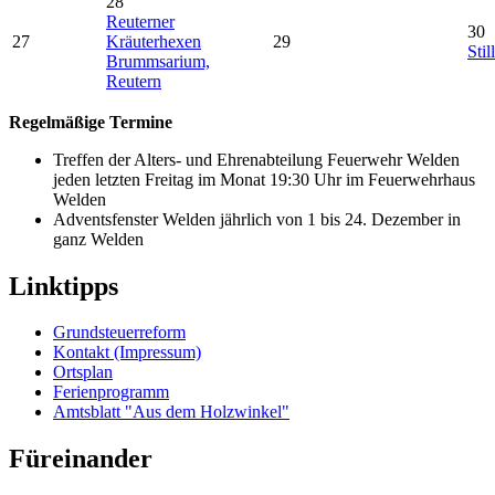
28
Reuterner
30
27
Kräuterhexen
29
Stil
Brummsarium,
Reutern
Regelmäßige Termine
Treffen der Alters- und Ehrenabteilung Feuerwehr Welden
jeden letzten Freitag im Monat 19:30 Uhr im Feuerwehrhaus
Welden
Adventsfenster Welden jährlich von 1 bis 24. Dezember in
ganz Welden
Linktipps
Grundsteuerreform
Kontakt (Impressum)
Ortsplan
Ferienprogramm
Amtsblatt "Aus dem Holzwinkel"
Füreinander