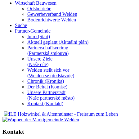
Wirtschaft Bauwesen
Ortsbetriebe
Gewerbeverband Welden
Bodenrichtwerte Welden
Suche
Partner-Gemeinde
Intro (Start)
Aktuell geplant (Aktuální plán)
Partnerschaftsvertrag
(Partnerská smlouva)
Unsere Ziele
(Naše cíle)
Welden stellt sich vor
(Welden se představuje)
Chronik (Kronika)
Der Beirat (Komise)
Unsere Partnerstadt
(Naše partnerské mĕsto)
Kontakt (Kontakt)
Kontakt