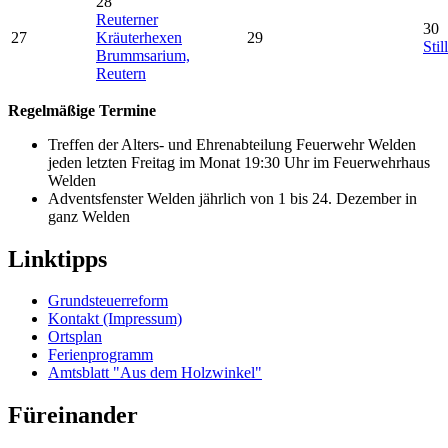
28
Reuterner
30
27
Kräuterhexen
29
Stil
Brummsarium,
Reutern
Regelmäßige Termine
Treffen der Alters- und Ehrenabteilung Feuerwehr Welden
jeden letzten Freitag im Monat 19:30 Uhr im Feuerwehrhaus
Welden
Adventsfenster Welden jährlich von 1 bis 24. Dezember in
ganz Welden
Linktipps
Grundsteuerreform
Kontakt (Impressum)
Ortsplan
Ferienprogramm
Amtsblatt "Aus dem Holzwinkel"
Füreinander