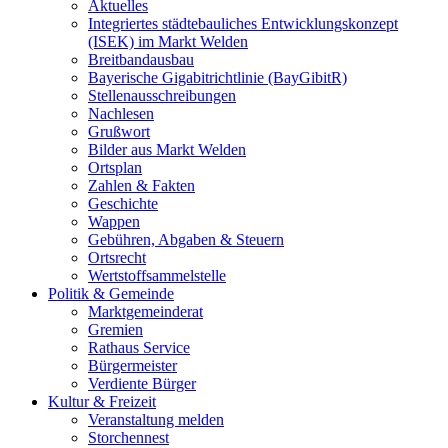
Aktuelles
Integriertes städtebauliches Entwicklungskonzept
(ISEK) im Markt Welden
Breitbandausbau
Bayerische Gigabitrichtlinie (BayGibitR)
Stellenausschreibungen
Nachlesen
Grußwort
Bilder aus Markt Welden
Ortsplan
Zahlen & Fakten
Geschichte
Wappen
Gebühren, Abgaben & Steuern
Ortsrecht
Wertstoffsammelstelle
Politik & Gemeinde
Marktgemeinderat
Gremien
Rathaus Service
Bürgermeister
Verdiente Bürger
Kultur & Freizeit
Veranstaltung melden
Storchennest