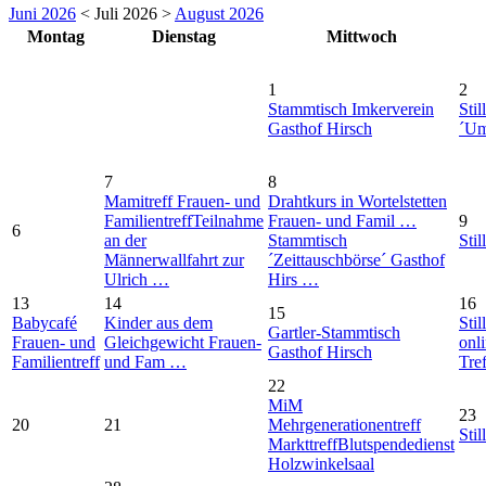
Juni 2026
< Juli 2026 >
August 2026
Montag
Dienstag
Mittwoch
1
2
Stammtisch Imkerverein
Stil
Gasthof Hirsch
´Um
7
8
Mamitreff Frauen- und
Drahtkurs in Wortelstetten
Familientreff
Teilnahme
Frauen- und Famil …
9
6
an der
Stammtisch
Stil
Männerwallfahrt zur
´Zeittauschbörse´ Gasthof
Ulrich …
Hirs …
13
14
16
15
Babycafé
Kinder aus dem
Stil
Gartler-Stammtisch
Frauen- und
Gleichgewicht Frauen-
onl
Gasthof Hirsch
Familientreff
und Fam …
Tre
22
MiM
23
20
21
Mehrgenerationentreff
Stil
Markttreff
Blutspendedienst
Holzwinkelsaal