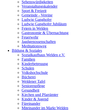
Sehenswürdigkeiten
Veranstaltungskalender
Sport & Freizeit
Gemeinde - Vereine
Ludwig Ganghofer
Ludwig Ganghofer Jubiläum
Feiern in Welden
Gastronomie & Übernachtung
Feuerwehr
Jagdgenossenschaften
Meditationsweg
Bildung & Soziales
Sozialkaufhaus Welden e.V.
Familien
Kinderbetreuung
Schulen
Volkshochschule
Bücherei
Weldener Tafel
Seniorenpflege
Gesundheit
Kirchen und Pfarrämter
Kinder & Jugend
Füreinander
Miteinander im Markt Welden