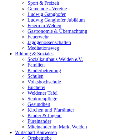
Sport & Freizeit
Gemeinde - Vereine
Ludwig Ganghofer
Ludwig Ganghofer Jubiläum
Feiern in Welden
Gastronomie & Übernachtung
Feuerwehr
Jagdgenossenschaften
Meditationsweg
Bildung & Soziales
Sozialkaufhaus Welden e.V.
Familien
Kinderbetreuung
Schulen
Volkshochschule
Bücherei
Weldener Tafel
Seniorenpflege
Gesundheit
Kirchen und Pfarrämter
Kinder & Jugend
Füreinander
Miteinander im Markt Welden
Wirtschaft Bauwesen
Ortsbetriebe