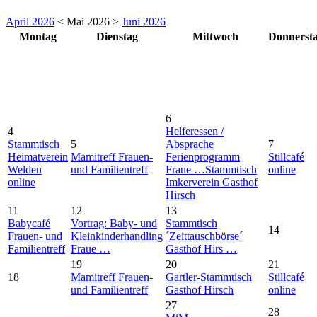
April 2026
< Mai 2026 >
Juni 2026
Montag
Dienstag
Mittwoch
Donnerst
6
4
Helferessen /
Stammtisch
5
Absprache
7
Heimatverein
Mamitreff Frauen-
Ferienprogramm
Stillcafé
Welden
und Familientreff
Fraue …
Stammtisch
online
online
Imkerverein Gasthof
Hirsch
11
12
13
Babycafé
Vortrag: Baby- und
Stammtisch
14
Frauen- und
Kleinkinderhandling
´Zeittauschbörse´
Familientreff
Fraue …
Gasthof Hirs …
19
20
21
18
Mamitreff Frauen-
Gartler-Stammtisch
Stillcafé
und Familientreff
Gasthof Hirsch
online
27
28