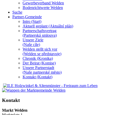
Gewerbeverband Welden
Bodenrichtwerte Welden
Suche
Partner-Gemeinde
Intro (Start)
Aktuell geplant (Aktuální plán)
Partnerschaftsvertrag
(Partnerská smlouva)
Unsere Ziele
(Naše cíle)
Welden stellt sich vor
(Welden se představuje)
Chronik (Kronika)
Der Beirat (Komise)
Unsere Partnerstadt
(Naše partnerské mĕsto)
Kontakt (Kontakt)
Kontakt
Markt Welden
Marktplatz 1