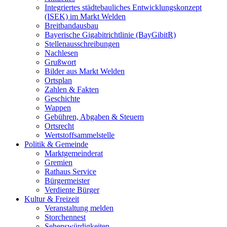
Integriertes städtebauliches Entwicklungskonzept
(ISEK) im Markt Welden
Breitbandausbau
Bayerische Gigabitrichtlinie (BayGibitR)
Stellenausschreibungen
Nachlesen
Grußwort
Bilder aus Markt Welden
Ortsplan
Zahlen & Fakten
Geschichte
Wappen
Gebühren, Abgaben & Steuern
Ortsrecht
Wertstoffsammelstelle
Politik & Gemeinde
Marktgemeinderat
Gremien
Rathaus Service
Bürgermeister
Verdiente Bürger
Kultur & Freizeit
Veranstaltung melden
Storchennest
Sehenswürdigkeiten