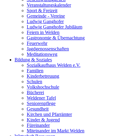
Veranstaltungskalender
Sport & Freizeit
Gemeinde - Vereine
Ludwig Ganghofer
Ludwig Ganghofer Jubiläum
Feiern in Welden
Gastronomie & Übernachtung
Feuerwehr
Jagdgenossenschaften
Meditationsweg
Bildung & Soziales
Sozialkaufhaus Welden e.V.
Familien
Kinderbetreuung
Schulen
Volkshochschule
Bücherei
Weldener Tafel
Seniorenpflege
Gesundheit
Kirchen und Pfarrämter
Kinder & Jugend
Füreinander
Miteinander im Markt Welden