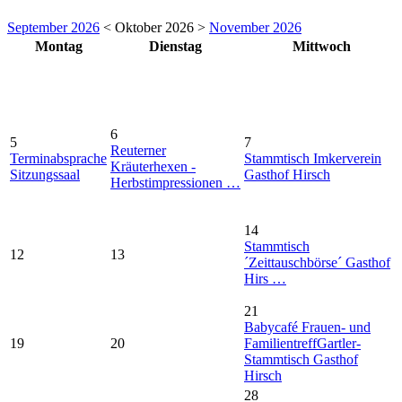
September 2026
< Oktober 2026 >
November 2026
Montag
Dienstag
Mittwoch
6
5
7
Reuterner
Terminabsprache
Stammtisch Imkerverein
Kräuterhexen -
Sitzungssaal
Gasthof Hirsch
Herbstimpressionen …
14
Stammtisch
12
13
´Zeittauschbörse´ Gasthof
Hirs …
21
Babycafé Frauen- und
19
20
Familientreff
Gartler-
Stammtisch Gasthof
Hirsch
28