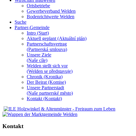
Wirtschaft Bauwesen
Ortsbetriebe
Gewerbeverband Welden
Bodenrichtwerte Welden
Suche
Partner-Gemeinde
Intro (Start)
Aktuell geplant (Aktuální plán)
Partnerschaftsvertrag
(Partnerská smlouva)
Unsere Ziele
(Naše cíle)
Welden stellt sich vor
(Welden se představuje)
Chronik (Kronika)
Der Beirat (Komise)
Unsere Partnerstadt
(Naše partnerské mĕsto)
Kontakt (Kontakt)
Kontakt