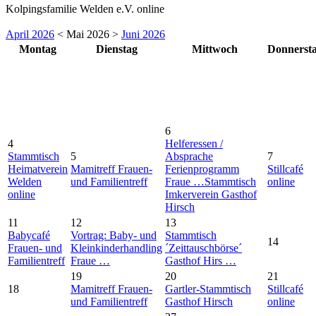
Kolpingsfamilie Welden e.V. online
April 2026
< Mai 2026 >
Juni 2026
Montag
Dienstag
Mittwoch
Donnerst
6
4
Helferessen /
Stammtisch
5
Absprache
7
Heimatverein
Mamitreff Frauen-
Ferienprogramm
Stillcafé
Welden
und Familientreff
Fraue …
Stammtisch
online
online
Imkerverein Gasthof
Hirsch
11
12
13
Babycafé
Vortrag: Baby- und
Stammtisch
14
Frauen- und
Kleinkinderhandling
´Zeittauschbörse´
Familientreff
Fraue …
Gasthof Hirs …
19
20
21
18
Mamitreff Frauen-
Gartler-Stammtisch
Stillcafé
und Familientreff
Gasthof Hirsch
online