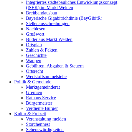
Integriertes städtebauliches Entwicklungskonzept
(ISEK) im Markt Welden
Breitbandausbau
Bayerische Gigabitrichtlinie (BayGibitR)
Stellenausschreibungen
Nachlesen
Grußwort
Bilder aus Markt Welden
Ortsplan
Zahlen & Fakten
Geschichte
Wappen
Gebühren, Abgaben & Steuern
Ortsrecht
Wertstoffsammelstelle
Politik & Gemeinde
Marktgemeinderat
Gremien
Rathaus Service
Bürgermeister
Verdiente Bürger
Kultur & Freizeit
Veranstaltung melden
Storchennest
Sehenswürdigkeiten