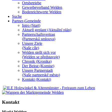
Ortsbetriebe
Gewerbeverband Welden
Bodenrichtwerte Welden
Suche
Partner-Gemeinde
Intro (Start)
Aktuell geplant (Aktuální plán)
Partnerschaftsvertrag
(Partnerská smlouva)
Unsere Ziele
(Naše cíle)
Welden stellt sich vor
(Welden se představuje)
Chronik (Kronika)
Der Beirat (Komise)
Unsere Partnerstadt
(Naše partnerské mĕsto)
Kontakt (Kontakt)
Kontakt
Markt Welden