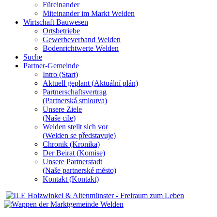
Füreinander
Miteinander im Markt Welden
Wirtschaft Bauwesen
Ortsbetriebe
Gewerbeverband Welden
Bodenrichtwerte Welden
Suche
Partner-Gemeinde
Intro (Start)
Aktuell geplant (Aktuální plán)
Partnerschaftsvertrag
(Partnerská smlouva)
Unsere Ziele
(Naše cíle)
Welden stellt sich vor
(Welden se představuje)
Chronik (Kronika)
Der Beirat (Komise)
Unsere Partnerstadt
(Naše partnerské mĕsto)
Kontakt (Kontakt)