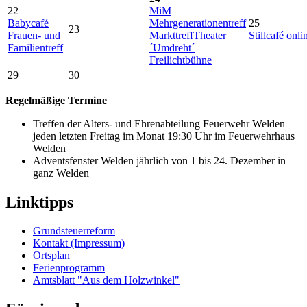
22
MiM
Babycafé
Mehrgenerationentreff
25
23
Frauen- und
Markttreff
Theater
Stillcafé onli
Familientreff
´Umdreht´
Freilichtbühne
29
30
Regelmäßige Termine
Treffen der Alters- und Ehrenabteilung Feuerwehr Welden
jeden letzten Freitag im Monat 19:30 Uhr im Feuerwehrhaus
Welden
Adventsfenster Welden jährlich von 1 bis 24. Dezember in
ganz Welden
Linktipps
Grundsteuerreform
Kontakt (Impressum)
Ortsplan
Ferienprogramm
Amtsblatt "Aus dem Holzwinkel"