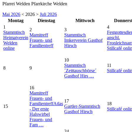
Pfarrei Welden Pfarrkirche Welden
Mai 2026
< 2026 >
Juli 2026
Montag
Dienstag
Mittwoch
Donners
1
4
2
3
Stammtisch
Festgottesdie
Mamitreff
Stammtisch
Heimatverein
anschl.
Frauen- und
Imkerverein Gasthof
Welden
Fronleichna
Familientreff
Hirsch
online
Stillcafé onli
10
Stammtisch
11
8
9
´Zeittauschbörse´
Stillcafé onli
Gasthof Hirs …
16
Mamitreff
Frauen- und
17
Familientreff
Atlas
18
15
Gartler-Stammtisch
- Der erste
Stillcafé onli
Gasthof Hirsch
Halswirbel
Frauen- und
Fam …
24