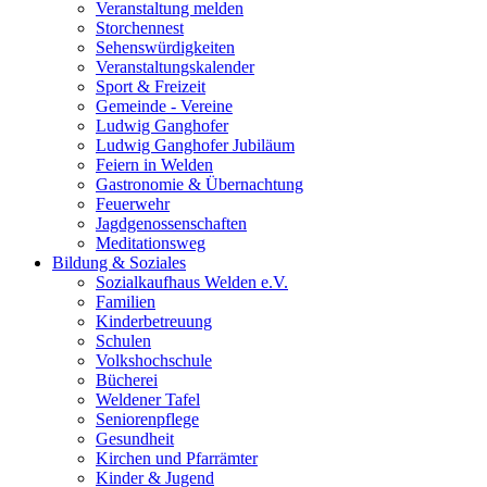
Veranstaltung melden
Storchennest
Sehenswürdigkeiten
Veranstaltungskalender
Sport & Freizeit
Gemeinde - Vereine
Ludwig Ganghofer
Ludwig Ganghofer Jubiläum
Feiern in Welden
Gastronomie & Übernachtung
Feuerwehr
Jagdgenossenschaften
Meditationsweg
Bildung & Soziales
Sozialkaufhaus Welden e.V.
Familien
Kinderbetreuung
Schulen
Volkshochschule
Bücherei
Weldener Tafel
Seniorenpflege
Gesundheit
Kirchen und Pfarrämter
Kinder & Jugend