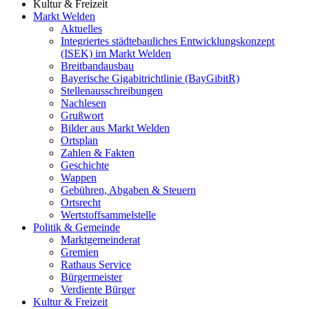
Kultur & Freizeit
Markt Welden
Aktuelles
Integriertes städtebauliches Entwicklungskonzept
(ISEK) im Markt Welden
Breitbandausbau
Bayerische Gigabitrichtlinie (BayGibitR)
Stellenausschreibungen
Nachlesen
Grußwort
Bilder aus Markt Welden
Ortsplan
Zahlen & Fakten
Geschichte
Wappen
Gebühren, Abgaben & Steuern
Ortsrecht
Wertstoffsammelstelle
Politik & Gemeinde
Marktgemeinderat
Gremien
Rathaus Service
Bürgermeister
Verdiente Bürger
Kultur & Freizeit