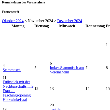
Kontaktdaten des Veranstalters
Frauentreff
Oktober 2024
< November 2024 >
Dezember 2024
Montag
Dienstag
Mittwoch
Donnerstag
Fr
1
6
4
5
Imker-Stammtisch am
7
8
Stammtisch
Vereinsheim
11
Frühstück mit der
Nachbarschaftshilfe
12
13
14
15
Frau …
Faschingsopening
Holzwinkelsaal
20
18
Tag der