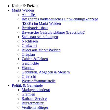
Kultur & Freizeit
Markt Welden
Aktuelles
Integriertes städtebauliches Entwicklungskonzept
(ISEK) im Markt Welden
Breitbandausbau
Bayerische Gigabitrichtlinie (BayGibitR)
Stellenausschreibungen
Nachlesen
Grußwort
Bilder aus Markt Welden
Ortsplan
Zahlen & Fakten
Geschichte
Wappen
Gebühren, Abgaben & Steuern
Ortsrecht
Wertstoffsammelstelle
Politik & Gemeinde
Marktgemeinderat
Gremien
Rathaus Service
Bürgermeister
Verdiente Bürger