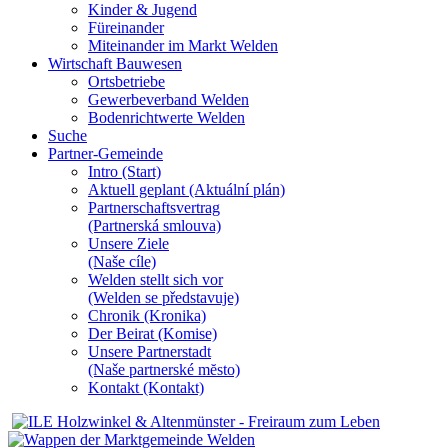
Kinder & Jugend
Füreinander
Miteinander im Markt Welden
Wirtschaft Bauwesen
Ortsbetriebe
Gewerbeverband Welden
Bodenrichtwerte Welden
Suche
Partner-Gemeinde
Intro (Start)
Aktuell geplant (Aktuální plán)
Partnerschaftsvertrag
(Partnerská smlouva)
Unsere Ziele
(Naše cíle)
Welden stellt sich vor
(Welden se představuje)
Chronik (Kronika)
Der Beirat (Komise)
Unsere Partnerstadt
(Naše partnerské mĕsto)
Kontakt (Kontakt)