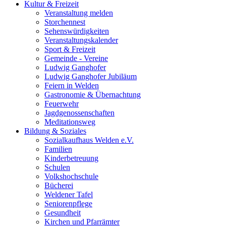
Kultur & Freizeit
Veranstaltung melden
Storchennest
Sehenswürdigkeiten
Veranstaltungskalender
Sport & Freizeit
Gemeinde - Vereine
Ludwig Ganghofer
Ludwig Ganghofer Jubiläum
Feiern in Welden
Gastronomie & Übernachtung
Feuerwehr
Jagdgenossenschaften
Meditationsweg
Bildung & Soziales
Sozialkaufhaus Welden e.V.
Familien
Kinderbetreuung
Schulen
Volkshochschule
Bücherei
Weldener Tafel
Seniorenpflege
Gesundheit
Kirchen und Pfarrämter