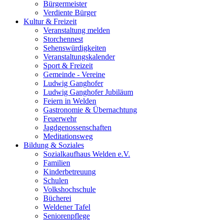
Bürgermeister
Verdiente Bürger
Kultur & Freizeit
Veranstaltung melden
Storchennest
Sehenswürdigkeiten
Veranstaltungskalender
Sport & Freizeit
Gemeinde - Vereine
Ludwig Ganghofer
Ludwig Ganghofer Jubiläum
Feiern in Welden
Gastronomie & Übernachtung
Feuerwehr
Jagdgenossenschaften
Meditationsweg
Bildung & Soziales
Sozialkaufhaus Welden e.V.
Familien
Kinderbetreuung
Schulen
Volkshochschule
Bücherei
Weldener Tafel
Seniorenpflege