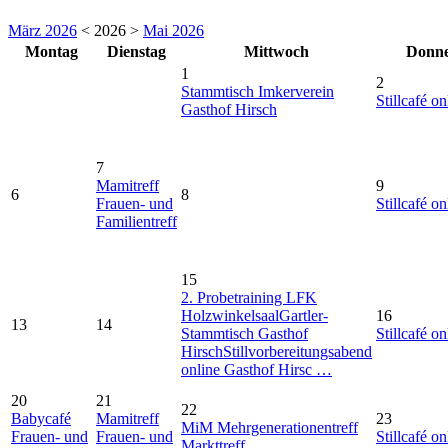
März 2026
< 2026 >
Mai 2026
Montag
Dienstag
Mittwoch
Donne
1
2
Stammtisch Imkerverein
Stillcafé on
Gasthof Hirsch
7
Mamitreff
9
6
8
Frauen- und
Stillcafé on
Familientreff
15
2. Probetraining LFK
Holzwinkelsaal
Gartler-
16
13
14
Stammtisch Gasthof
Stillcafé on
Hirsch
Stillvorbereitungsabend
online Gasthof Hirsc …
20
21
22
Babycafé
Mamitreff
23
MiM Mehrgenerationentreff
Frauen- und
Frauen- und
Stillcafé on
Markttreff