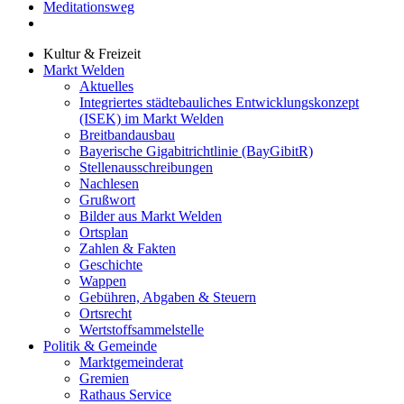
Meditationsweg
Kultur & Freizeit
Markt Welden
Aktuelles
Integriertes städtebauliches Entwicklungskonzept
(ISEK) im Markt Welden
Breitbandausbau
Bayerische Gigabitrichtlinie (BayGibitR)
Stellenausschreibungen
Nachlesen
Grußwort
Bilder aus Markt Welden
Ortsplan
Zahlen & Fakten
Geschichte
Wappen
Gebühren, Abgaben & Steuern
Ortsrecht
Wertstoffsammelstelle
Politik & Gemeinde
Marktgemeinderat
Gremien
Rathaus Service