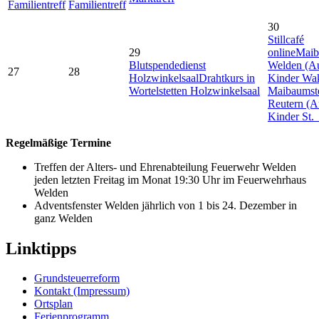
Familientreff
Familientreff
30
Stillcafé
29
online
Maib
Blutspendedienst
Welden (Auf
27
28
Holzwinkelsaal
Drahtkurs in
Kinder Wa
Wortelstetten Holzwinkelsaal
Maibaumste
Reutern (Au
Kinder St
Regelmäßige Termine
Treffen der Alters- und Ehrenabteilung Feuerwehr Welden
jeden letzten Freitag im Monat 19:30 Uhr im Feuerwehrhaus
Welden
Adventsfenster Welden jährlich von 1 bis 24. Dezember in
ganz Welden
Linktipps
Grundsteuerreform
Kontakt (Impressum)
Ortsplan
Ferienprogramm