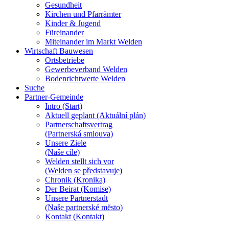
Gesundheit
Kirchen und Pfarrämter
Kinder & Jugend
Füreinander
Miteinander im Markt Welden
Wirtschaft Bauwesen
Ortsbetriebe
Gewerbeverband Welden
Bodenrichtwerte Welden
Suche
Partner-Gemeinde
Intro (Start)
Aktuell geplant (Aktuální plán)
Partnerschaftsvertrag
(Partnerská smlouva)
Unsere Ziele
(Naše cíle)
Welden stellt sich vor
(Welden se představuje)
Chronik (Kronika)
Der Beirat (Komise)
Unsere Partnerstadt
(Naše partnerské mĕsto)
Kontakt (Kontakt)