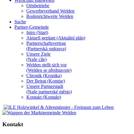
Wirtschaft Bauwesen
Ortsbetriebe
Gewerbeverband Welden
Bodenrichtwerte Welden
Suche
Partner-Gemeinde
Intro (Start)
Aktuell geplant (Aktuální plán)
Partnerschaftsvertrag
(Partnerská smlouva)
Unsere Ziele
(Naše cíle)
Welden stellt sich vor
(Welden se představuje)
Chronik (Kronika)
Der Beirat (Komise)
Unsere Partnerstadt
(Naše partnerské mĕsto)
Kontakt (Kontakt)
Kontakt