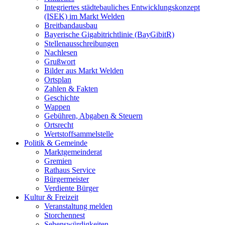
Integriertes städtebauliches Entwicklungskonzept
(ISEK) im Markt Welden
Breitbandausbau
Bayerische Gigabitrichtlinie (BayGibitR)
Stellenausschreibungen
Nachlesen
Grußwort
Bilder aus Markt Welden
Ortsplan
Zahlen & Fakten
Geschichte
Wappen
Gebühren, Abgaben & Steuern
Ortsrecht
Wertstoffsammelstelle
Politik & Gemeinde
Marktgemeinderat
Gremien
Rathaus Service
Bürgermeister
Verdiente Bürger
Kultur & Freizeit
Veranstaltung melden
Storchennest
Sehenswürdigkeiten