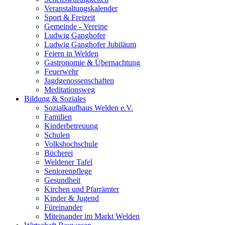
Veranstaltungskalender
Sport & Freizeit
Gemeinde - Vereine
Ludwig Ganghofer
Ludwig Ganghofer Jubiläum
Feiern in Welden
Gastronomie & Übernachtung
Feuerwehr
Jagdgenossenschaften
Meditationsweg
Bildung & Soziales
Sozialkaufhaus Welden e.V.
Familien
Kinderbetreuung
Schulen
Volkshochschule
Bücherei
Weldener Tafel
Seniorenpflege
Gesundheit
Kirchen und Pfarrämter
Kinder & Jugend
Füreinander
Miteinander im Markt Welden