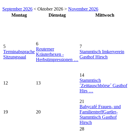
September 2026
< Oktober 2026 >
November 2026
Montag
Dienstag
Mittwoch
6
5
7
Reuterner
Terminabsprache
Stammtisch Imkerverein
Kräuterhexen -
Sitzungssaal
Gasthof Hirsch
Herbstimpressionen …
14
Stammtisch
12
13
´Zeittauschbörse´ Gasthof
Hirs …
21
Babycafé Frauen- und
19
20
Familientreff
Gartler-
Stammtisch Gasthof
Hirsch
28