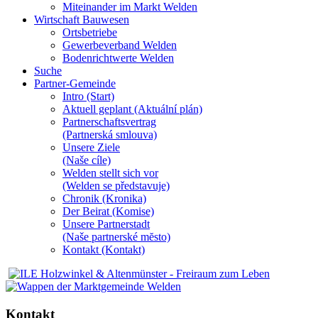
Miteinander im Markt Welden
Wirtschaft Bauwesen
Ortsbetriebe
Gewerbeverband Welden
Bodenrichtwerte Welden
Suche
Partner-Gemeinde
Intro (Start)
Aktuell geplant (Aktuální plán)
Partnerschaftsvertrag
(Partnerská smlouva)
Unsere Ziele
(Naše cíle)
Welden stellt sich vor
(Welden se představuje)
Chronik (Kronika)
Der Beirat (Komise)
Unsere Partnerstadt
(Naše partnerské mĕsto)
Kontakt (Kontakt)
Kontakt