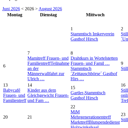
Juni 2026
< 2026 >
August 2026
Montag
Dienstag
Mittwoch
1
2
Stammtisch Imkerverein
Stil
Gasthof Hirsch
´Um
7
8
Mamitreff Frauen- und
Drahtkurs in Wortelstetten
Familientreff
Teilnahme
Frauen- und Famil …
9
6
an der
Stammtisch
Stil
Männerwallfahrt zur
´Zeittauschbörse´ Gasthof
Ulrich …
Hirs …
13
14
16
15
Babycafé
Kinder aus dem
Stil
Gartler-Stammtisch
Frauen- und
Gleichgewicht Frauen-
onl
Gasthof Hirsch
Familientreff
und Fam …
Tre
22
MiM
23
20
21
Mehrgenerationentreff
Stil
Markttreff
Blutspendedienst
Holzwinkelsaal