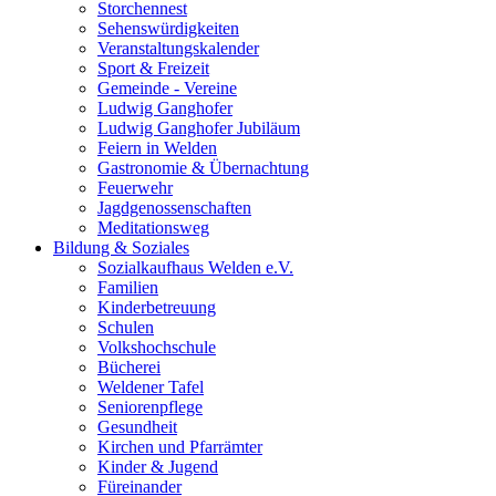
Storchennest
Sehenswürdigkeiten
Veranstaltungskalender
Sport & Freizeit
Gemeinde - Vereine
Ludwig Ganghofer
Ludwig Ganghofer Jubiläum
Feiern in Welden
Gastronomie & Übernachtung
Feuerwehr
Jagdgenossenschaften
Meditationsweg
Bildung & Soziales
Sozialkaufhaus Welden e.V.
Familien
Kinderbetreuung
Schulen
Volkshochschule
Bücherei
Weldener Tafel
Seniorenpflege
Gesundheit
Kirchen und Pfarrämter
Kinder & Jugend
Füreinander