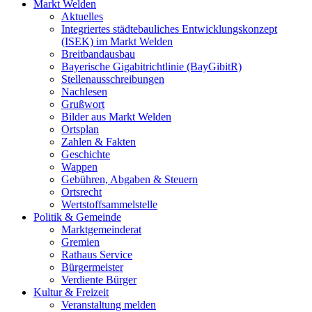
Markt Welden
Aktuelles
Integriertes städtebauliches Entwicklungskonzept
(ISEK) im Markt Welden
Breitbandausbau
Bayerische Gigabitrichtlinie (BayGibitR)
Stellenausschreibungen
Nachlesen
Grußwort
Bilder aus Markt Welden
Ortsplan
Zahlen & Fakten
Geschichte
Wappen
Gebühren, Abgaben & Steuern
Ortsrecht
Wertstoffsammelstelle
Politik & Gemeinde
Marktgemeinderat
Gremien
Rathaus Service
Bürgermeister
Verdiente Bürger
Kultur & Freizeit
Veranstaltung melden