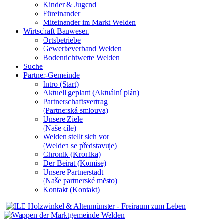
Kinder & Jugend
Füreinander
Miteinander im Markt Welden
Wirtschaft Bauwesen
Ortsbetriebe
Gewerbeverband Welden
Bodenrichtwerte Welden
Suche
Partner-Gemeinde
Intro (Start)
Aktuell geplant (Aktuální plán)
Partnerschaftsvertrag
(Partnerská smlouva)
Unsere Ziele
(Naše cíle)
Welden stellt sich vor
(Welden se představuje)
Chronik (Kronika)
Der Beirat (Komise)
Unsere Partnerstadt
(Naše partnerské mĕsto)
Kontakt (Kontakt)