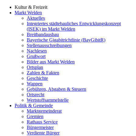
Kultur & Freizeit
Markt Welden
Aktuelles
Integriertes städtebauliches Entwicklungskonzept
(ISEK) im Markt Welden
Breitbandausbau
Bayerische Gigabitrichtlinie (BayGibitR)
Stellenausschreibungen
Nachlesen
Grußwort
Bilder aus Markt Welden
Ortsplan
Zahlen & Fakten
Geschichte
Wappen
Gebühren, Abgaben & Steuern
Ortsrecht
Wertstoffsammelstelle
Politik & Gemeinde
Marktgemeinderat
Gremien
Rathaus Service
Bürgermeister
Verdiente Bürger