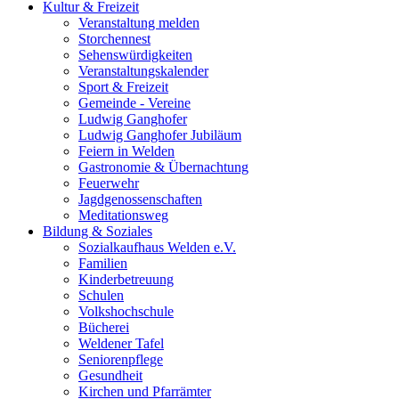
Kultur & Freizeit
Veranstaltung melden
Storchennest
Sehenswürdigkeiten
Veranstaltungskalender
Sport & Freizeit
Gemeinde - Vereine
Ludwig Ganghofer
Ludwig Ganghofer Jubiläum
Feiern in Welden
Gastronomie & Übernachtung
Feuerwehr
Jagdgenossenschaften
Meditationsweg
Bildung & Soziales
Sozialkaufhaus Welden e.V.
Familien
Kinderbetreuung
Schulen
Volkshochschule
Bücherei
Weldener Tafel
Seniorenpflege
Gesundheit
Kirchen und Pfarrämter