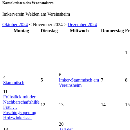
Kontaktdaten des Veranstalters
Imkerverein Welden am Vereinsheim
Oktober 2024
< November 2024 >
Dezember 2024
Montag
Dienstag
Mittwoch
Donnerstag
Fr
1
6
4
5
Imker-Stammtisch am
7
8
Stammtisch
Vereinsheim
11
Frühstück mit der
Nachbarschaftshilfe
12
13
14
15
Frau …
Faschingsopening
Holzwinkelsaal
20
18
Tag der