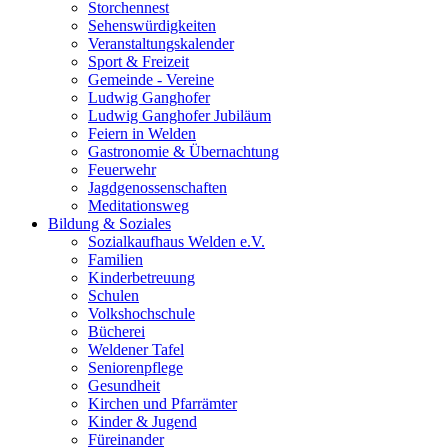
Storchennest
Sehenswürdigkeiten
Veranstaltungskalender
Sport & Freizeit
Gemeinde - Vereine
Ludwig Ganghofer
Ludwig Ganghofer Jubiläum
Feiern in Welden
Gastronomie & Übernachtung
Feuerwehr
Jagdgenossenschaften
Meditationsweg
Bildung & Soziales
Sozialkaufhaus Welden e.V.
Familien
Kinderbetreuung
Schulen
Volkshochschule
Bücherei
Weldener Tafel
Seniorenpflege
Gesundheit
Kirchen und Pfarrämter
Kinder & Jugend
Füreinander