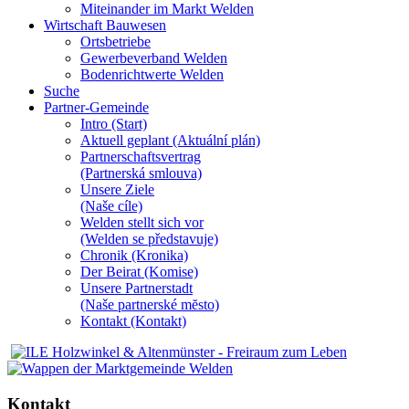
Miteinander im Markt Welden
Wirtschaft Bauwesen
Ortsbetriebe
Gewerbeverband Welden
Bodenrichtwerte Welden
Suche
Partner-Gemeinde
Intro (Start)
Aktuell geplant (Aktuální plán)
Partnerschaftsvertrag
(Partnerská smlouva)
Unsere Ziele
(Naše cíle)
Welden stellt sich vor
(Welden se představuje)
Chronik (Kronika)
Der Beirat (Komise)
Unsere Partnerstadt
(Naše partnerské mĕsto)
Kontakt (Kontakt)
Kontakt