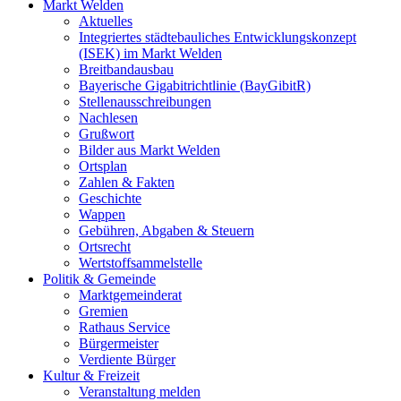
Markt Welden
Aktuelles
Integriertes städtebauliches Entwicklungskonzept
(ISEK) im Markt Welden
Breitbandausbau
Bayerische Gigabitrichtlinie (BayGibitR)
Stellenausschreibungen
Nachlesen
Grußwort
Bilder aus Markt Welden
Ortsplan
Zahlen & Fakten
Geschichte
Wappen
Gebühren, Abgaben & Steuern
Ortsrecht
Wertstoffsammelstelle
Politik & Gemeinde
Marktgemeinderat
Gremien
Rathaus Service
Bürgermeister
Verdiente Bürger
Kultur & Freizeit
Veranstaltung melden