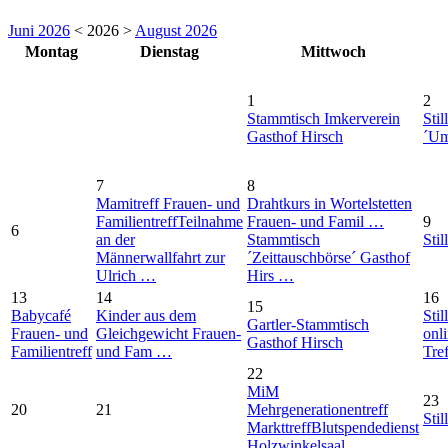
Juni 2026
< 2026 >
August 2026
Montag
Dienstag
Mittwoch
1
2
Stammtisch Imkerverein
Stil
Gasthof Hirsch
´Um
7
8
Mamitreff Frauen- und
Drahtkurs in Wortelstetten
Familientreff
Teilnahme
Frauen- und Famil …
9
6
an der
Stammtisch
Stil
Männerwallfahrt zur
´Zeittauschbörse´ Gasthof
Ulrich …
Hirs …
13
14
16
15
Babycafé
Kinder aus dem
Stil
Gartler-Stammtisch
Frauen- und
Gleichgewicht Frauen-
onl
Gasthof Hirsch
Familientreff
und Fam …
Tre
22
MiM
23
20
21
Mehrgenerationentreff
Stil
Markttreff
Blutspendedienst
Holzwinkelsaal