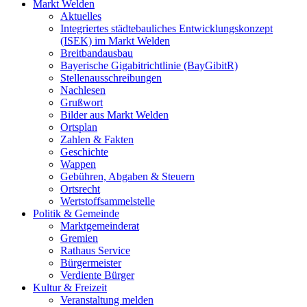
Markt Welden
Aktuelles
Integriertes städtebauliches Entwicklungskonzept
(ISEK) im Markt Welden
Breitbandausbau
Bayerische Gigabitrichtlinie (BayGibitR)
Stellenausschreibungen
Nachlesen
Grußwort
Bilder aus Markt Welden
Ortsplan
Zahlen & Fakten
Geschichte
Wappen
Gebühren, Abgaben & Steuern
Ortsrecht
Wertstoffsammelstelle
Politik & Gemeinde
Marktgemeinderat
Gremien
Rathaus Service
Bürgermeister
Verdiente Bürger
Kultur & Freizeit
Veranstaltung melden