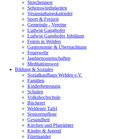
Storchennest
Sehenswürdigkeiten
Veranstaltungskalender
Sport & Freizeit
Gemeinde - Vereine
Ludwig Ganghofer
Ludwig Ganghofer Jubiläum
Feiern in Welden
Gastronomie & Übernachtung
Feuerwehr
Jagdgenossenschaften
Meditationsweg
Bildung & Soziales
Sozialkaufhaus Welden e.V.
Familien
Kinderbetreuung
Schulen
Volkshochschule
Bücherei
Weldener Tafel
Seniorenpflege
Gesundheit
Kirchen und Pfarrämter
Kinder & Jugend
Füreinander