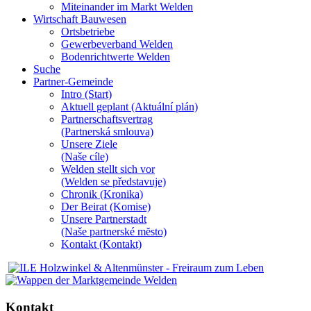
Miteinander im Markt Welden
Wirtschaft Bauwesen
Ortsbetriebe
Gewerbeverband Welden
Bodenrichtwerte Welden
Suche
Partner-Gemeinde
Intro (Start)
Aktuell geplant (Aktuální plán)
Partnerschaftsvertrag
(Partnerská smlouva)
Unsere Ziele
(Naše cíle)
Welden stellt sich vor
(Welden se představuje)
Chronik (Kronika)
Der Beirat (Komise)
Unsere Partnerstadt
(Naše partnerské mĕsto)
Kontakt (Kontakt)
Kontakt