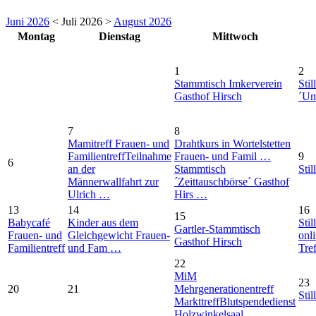
Juni 2026
< Juli 2026 >
August 2026
Montag
Dienstag
Mittwoch
1
2
Stammtisch Imkerverein
Stil
Gasthof Hirsch
´Um
7
8
Mamitreff Frauen- und
Drahtkurs in Wortelstetten
Familientreff
Teilnahme
Frauen- und Famil …
9
6
an der
Stammtisch
Stil
Männerwallfahrt zur
´Zeittauschbörse´ Gasthof
Ulrich …
Hirs …
13
14
16
15
Babycafé
Kinder aus dem
Stil
Gartler-Stammtisch
Frauen- und
Gleichgewicht Frauen-
onl
Gasthof Hirsch
Familientreff
und Fam …
Tre
22
MiM
23
20
21
Mehrgenerationentreff
Stil
Markttreff
Blutspendedienst
Holzwinkelsaal