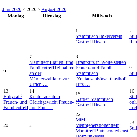
Juni 2026
< 2026 >
August 2026
Montag
Dienstag
Mittwoch
1
2
Stammtisch Imkerverein
Stil
Gasthof Hirsch
´Um
7
8
Mamitreff Frauen- und
Drahtkurs in Wortelstetten
Familientreff
Teilnahme
Frauen- und Famil …
9
6
an der
Stammtisch
Stil
Männerwallfahrt zur
´Zeittauschbörse´ Gasthof
Ulrich …
Hirs …
13
14
16
15
Babycafé
Kinder aus dem
Stil
Gartler-Stammtisch
Frauen- und
Gleichgewicht Frauen-
onl
Gasthof Hirsch
Familientreff
und Fam …
Tre
22
MiM
23
20
21
Mehrgenerationentreff
Stil
Markttreff
Blutspendedienst
Holzwinkelsaal