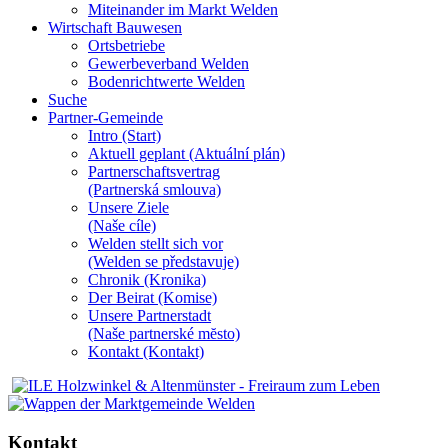
Miteinander im Markt Welden
Wirtschaft Bauwesen
Ortsbetriebe
Gewerbeverband Welden
Bodenrichtwerte Welden
Suche
Partner-Gemeinde
Intro (Start)
Aktuell geplant (Aktuální plán)
Partnerschaftsvertrag
(Partnerská smlouva)
Unsere Ziele
(Naše cíle)
Welden stellt sich vor
(Welden se představuje)
Chronik (Kronika)
Der Beirat (Komise)
Unsere Partnerstadt
(Naše partnerské mĕsto)
Kontakt (Kontakt)
Kontakt