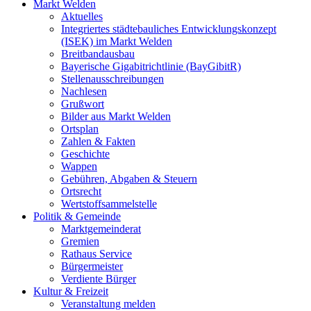
Markt Welden
Aktuelles
Integriertes städtebauliches Entwicklungskonzept
(ISEK) im Markt Welden
Breitbandausbau
Bayerische Gigabitrichtlinie (BayGibitR)
Stellenausschreibungen
Nachlesen
Grußwort
Bilder aus Markt Welden
Ortsplan
Zahlen & Fakten
Geschichte
Wappen
Gebühren, Abgaben & Steuern
Ortsrecht
Wertstoffsammelstelle
Politik & Gemeinde
Marktgemeinderat
Gremien
Rathaus Service
Bürgermeister
Verdiente Bürger
Kultur & Freizeit
Veranstaltung melden