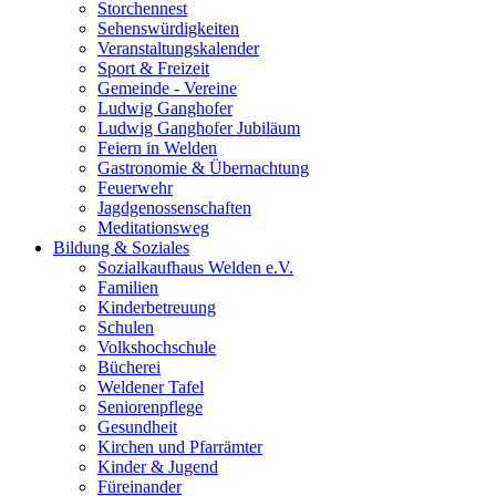
Storchennest
Sehenswürdigkeiten
Veranstaltungskalender
Sport & Freizeit
Gemeinde - Vereine
Ludwig Ganghofer
Ludwig Ganghofer Jubiläum
Feiern in Welden
Gastronomie & Übernachtung
Feuerwehr
Jagdgenossenschaften
Meditationsweg
Bildung & Soziales
Sozialkaufhaus Welden e.V.
Familien
Kinderbetreuung
Schulen
Volkshochschule
Bücherei
Weldener Tafel
Seniorenpflege
Gesundheit
Kirchen und Pfarrämter
Kinder & Jugend
Füreinander