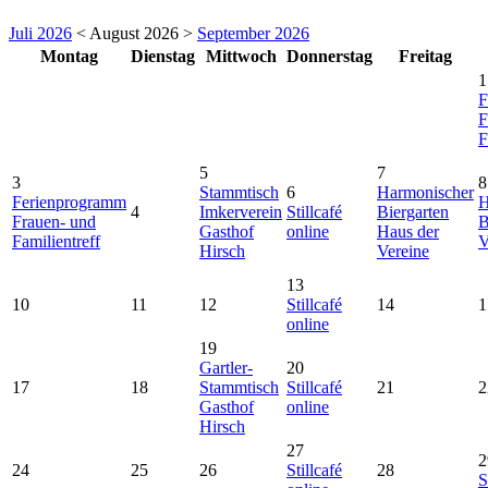
Juli 2026
< August 2026 >
September 2026
Montag
Dienstag
Mittwoch
Donnerstag
Freitag
1
F
F
F
5
7
3
8
Stammtisch
6
Harmonischer
Ferienprogramm
H
4
Imkerverein
Stillcafé
Biergarten
Frauen- und
B
Gasthof
online
Haus der
Familientreff
V
Hirsch
Vereine
13
10
11
12
Stillcafé
14
1
online
19
Gartler-
20
17
18
Stammtisch
Stillcafé
21
2
Gasthof
online
Hirsch
27
2
24
25
26
Stillcafé
28
S