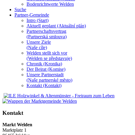
Bodenrichtwerte Welden
Suche
Partner-Gemeinde
Intro (Start)
Aktuell geplant (Aktuální plán)
Partnerschaftsvertrag
(Partnerská smlouva)
Unsere Ziele
(Naše cíle)
Welden stellt sich vor
(Welden se představuje)
Chronik (Kronika)
Der Beirat (Komise)
Unsere Partnerstadt
(Naše partnerské mĕsto)
Kontakt (Kontakt)
Kontakt
Markt Welden
Marktplatz 1