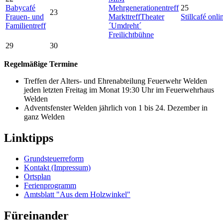
Babycafé
Mehrgenerationentreff
25
23
Frauen- und
Markttreff
Theater
Stillcafé onli
Familientreff
´Umdreht´
Freilichtbühne
29
30
Regelmäßige Termine
Treffen der Alters- und Ehrenabteilung Feuerwehr Welden
jeden letzten Freitag im Monat 19:30 Uhr im Feuerwehrhaus
Welden
Adventsfenster Welden jährlich von 1 bis 24. Dezember in
ganz Welden
Linktipps
Grundsteuerreform
Kontakt (Impressum)
Ortsplan
Ferienprogramm
Amtsblatt "Aus dem Holzwinkel"
Füreinander