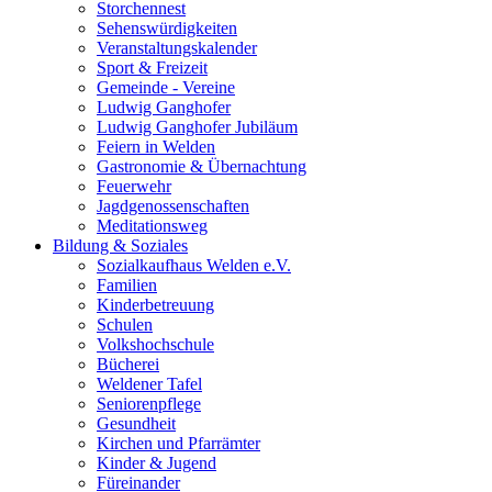
Storchennest
Sehenswürdigkeiten
Veranstaltungskalender
Sport & Freizeit
Gemeinde - Vereine
Ludwig Ganghofer
Ludwig Ganghofer Jubiläum
Feiern in Welden
Gastronomie & Übernachtung
Feuerwehr
Jagdgenossenschaften
Meditationsweg
Bildung & Soziales
Sozialkaufhaus Welden e.V.
Familien
Kinderbetreuung
Schulen
Volkshochschule
Bücherei
Weldener Tafel
Seniorenpflege
Gesundheit
Kirchen und Pfarrämter
Kinder & Jugend
Füreinander