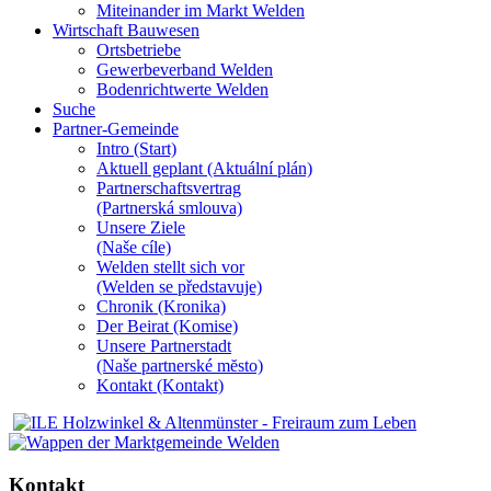
Miteinander im Markt Welden
Wirtschaft Bauwesen
Ortsbetriebe
Gewerbeverband Welden
Bodenrichtwerte Welden
Suche
Partner-Gemeinde
Intro (Start)
Aktuell geplant (Aktuální plán)
Partnerschaftsvertrag
(Partnerská smlouva)
Unsere Ziele
(Naše cíle)
Welden stellt sich vor
(Welden se představuje)
Chronik (Kronika)
Der Beirat (Komise)
Unsere Partnerstadt
(Naše partnerské mĕsto)
Kontakt (Kontakt)
Kontakt