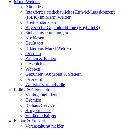
Markt Welden
Aktuelles
Integriertes städtebauliches Entwicklungskonzept
(ISEK) im Markt Welden
Breitbandausbau
Bayerische Gigabitrichtlinie (BayGibitR)
Stellenausschreibungen
Nachlesen
Grußwort
Bilder aus Markt Welden
Ortsplan
Zahlen & Fakten
Geschichte
Wappen
Gebühren, Abgaben & Steuern
Ortsrecht
Wertstoffsammelstelle
Politik & Gemeinde
Marktgemeinderat
Gremien
Rathaus Service
Bürgermeister
Verdiente Bürger
Kultur & Freizeit
Veranstaltung melden