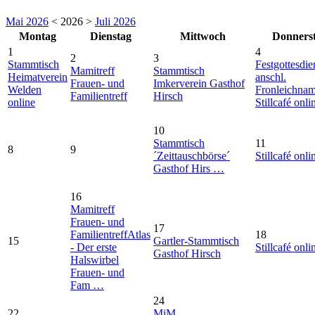
Mai 2026
< 2026 >
Juli 2026
Montag
Dienstag
Mittwoch
Donners
1
4
2
3
Stammtisch
Festgottesdie
Mamitreff
Stammtisch
Heimatverein
anschl.
Frauen- und
Imkerverein Gasthof
Welden
Fronleichna
Familientreff
Hirsch
online
Stillcafé onli
10
Stammtisch
11
8
9
´Zeittauschbörse´
Stillcafé onli
Gasthof Hirs …
16
Mamitreff
Frauen- und
17
Familientreff
Atlas
18
15
Gartler-Stammtisch
- Der erste
Stillcafé onli
Gasthof Hirsch
Halswirbel
Frauen- und
Fam …
24
22
MiM