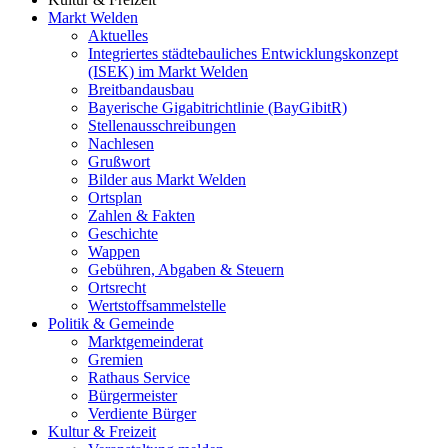
Markt Welden
Aktuelles
Integriertes städtebauliches Entwicklungskonzept
(ISEK) im Markt Welden
Breitbandausbau
Bayerische Gigabitrichtlinie (BayGibitR)
Stellenausschreibungen
Nachlesen
Grußwort
Bilder aus Markt Welden
Ortsplan
Zahlen & Fakten
Geschichte
Wappen
Gebühren, Abgaben & Steuern
Ortsrecht
Wertstoffsammelstelle
Politik & Gemeinde
Marktgemeinderat
Gremien
Rathaus Service
Bürgermeister
Verdiente Bürger
Kultur & Freizeit