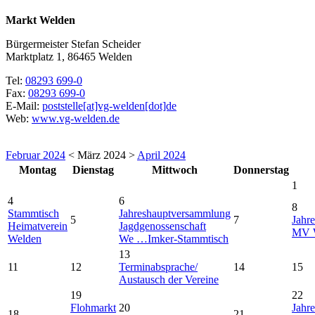
Markt Welden
Bürgermeister Stefan Scheider
Marktplatz 1, 86465 Welden
Tel:
08293 699-0
Fax:
08293 699-0
E-Mail:
poststelle[at]vg-welden[dot]de
Web:
www.vg-welden.de
Februar 2024
< März 2024 >
April 2024
Montag
Dienstag
Mittwoch
Donnerstag
1
4
6
8
Stammtisch
Jahreshauptversammlung
5
7
Jahr
Heimatverein
Jagdgenossenschaft
MV W
Welden
We …
Imker-Stammtisch
13
11
12
Terminabsprache/
14
15
Austausch der Vereine
19
22
Flohmarkt
20
Jahr
18
21