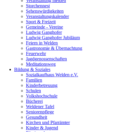
Veranstaltung melden
Storchennest
Sehenswürdigkeiten
Veranstaltungskalender
Sport & Freizeit
Gemeinde - Vereine
Ludwig Ganghofer
Ludwig Ganghofer Jubiläum
Feiern in Welden
Gastronomie & Übernachtung
Feuerwehr
Jagdgenossenschaften
Meditationsweg
Bildung & Soziales
Sozialkaufhaus Welden e.V.
Familien
Kinderbetreuung
Schulen
Volkshochschule
Bücherei
Weldener Tafel
Seniorenpflege
Gesundheit
Kirchen und Pfarrämter
Kinder & Jugend