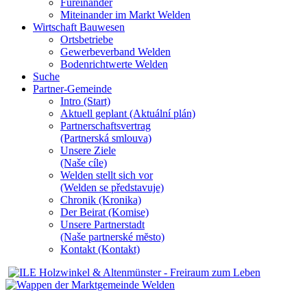
Füreinander
Miteinander im Markt Welden
Wirtschaft Bauwesen
Ortsbetriebe
Gewerbeverband Welden
Bodenrichtwerte Welden
Suche
Partner-Gemeinde
Intro (Start)
Aktuell geplant (Aktuální plán)
Partnerschaftsvertrag
(Partnerská smlouva)
Unsere Ziele
(Naše cíle)
Welden stellt sich vor
(Welden se představuje)
Chronik (Kronika)
Der Beirat (Komise)
Unsere Partnerstadt
(Naše partnerské mĕsto)
Kontakt (Kontakt)