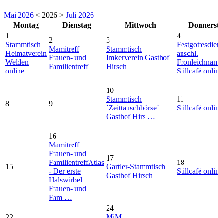
Mai 2026
< 2026 >
Juli 2026
Montag
Dienstag
Mittwoch
Donners
1
4
2
3
Stammtisch
Festgottesdie
Mamitreff
Stammtisch
Heimatverein
anschl.
Frauen- und
Imkerverein Gasthof
Welden
Fronleichna
Familientreff
Hirsch
online
Stillcafé onli
10
Stammtisch
11
8
9
´Zeittauschbörse´
Stillcafé onli
Gasthof Hirs …
16
Mamitreff
Frauen- und
17
Familientreff
Atlas
18
15
Gartler-Stammtisch
- Der erste
Stillcafé onli
Gasthof Hirsch
Halswirbel
Frauen- und
Fam …
24
22
MiM