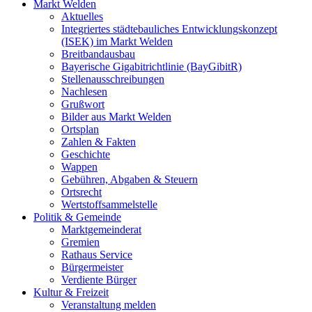
Markt Welden
Aktuelles
Integriertes städtebauliches Entwicklungskonzept
(ISEK) im Markt Welden
Breitbandausbau
Bayerische Gigabitrichtlinie (BayGibitR)
Stellenausschreibungen
Nachlesen
Grußwort
Bilder aus Markt Welden
Ortsplan
Zahlen & Fakten
Geschichte
Wappen
Gebühren, Abgaben & Steuern
Ortsrecht
Wertstoffsammelstelle
Politik & Gemeinde
Marktgemeinderat
Gremien
Rathaus Service
Bürgermeister
Verdiente Bürger
Kultur & Freizeit
Veranstaltung melden