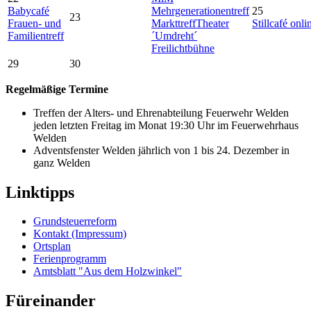
Babycafé
Mehrgenerationentreff
25
23
Frauen- und
Markttreff
Theater
Stillcafé onli
Familientreff
´Umdreht´
Freilichtbühne
29
30
Regelmäßige Termine
Treffen der Alters- und Ehrenabteilung Feuerwehr Welden
jeden letzten Freitag im Monat 19:30 Uhr im Feuerwehrhaus
Welden
Adventsfenster Welden jährlich von 1 bis 24. Dezember in
ganz Welden
Linktipps
Grundsteuerreform
Kontakt (Impressum)
Ortsplan
Ferienprogramm
Amtsblatt "Aus dem Holzwinkel"
Füreinander