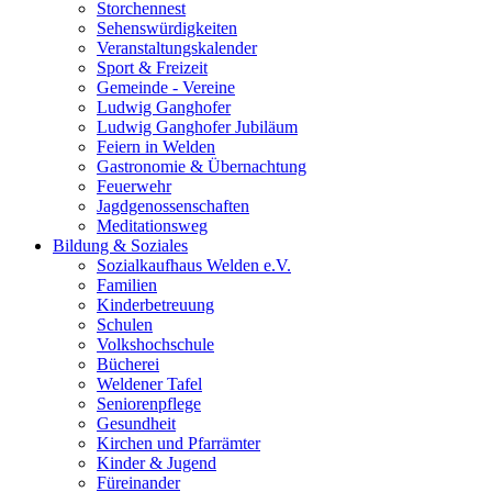
Storchennest
Sehenswürdigkeiten
Veranstaltungskalender
Sport & Freizeit
Gemeinde - Vereine
Ludwig Ganghofer
Ludwig Ganghofer Jubiläum
Feiern in Welden
Gastronomie & Übernachtung
Feuerwehr
Jagdgenossenschaften
Meditationsweg
Bildung & Soziales
Sozialkaufhaus Welden e.V.
Familien
Kinderbetreuung
Schulen
Volkshochschule
Bücherei
Weldener Tafel
Seniorenpflege
Gesundheit
Kirchen und Pfarrämter
Kinder & Jugend
Füreinander