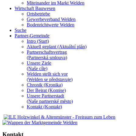
Miteinander im Markt Welden
Wirtschaft Bauwesen
Ortsbetriebe
Gewerbeverband Welden
Bodenrichtwerte Welden
Suche
Partner-Gemeinde
Intro (Start)
Aktuell geplant (Aktuální plán)
Partnerschaftsvertrag
(Partnerská smlouva)
Unsere Ziele
(Naše cíle)
Welden stellt sich vor
(Welden se představuje)
Chronik (Kronika)
Der Beirat (Komise)
Unsere Partnerstadt
(Naše partnerské mĕsto)
Kontakt (Kontakt)
Kontakt