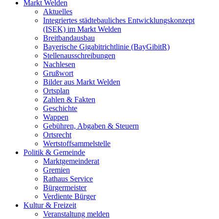
Markt Welden
Aktuelles
Integriertes städtebauliches Entwicklungskonzept
(ISEK) im Markt Welden
Breitbandausbau
Bayerische Gigabitrichtlinie (BayGibitR)
Stellenausschreibungen
Nachlesen
Grußwort
Bilder aus Markt Welden
Ortsplan
Zahlen & Fakten
Geschichte
Wappen
Gebühren, Abgaben & Steuern
Ortsrecht
Wertstoffsammelstelle
Politik & Gemeinde
Marktgemeinderat
Gremien
Rathaus Service
Bürgermeister
Verdiente Bürger
Kultur & Freizeit
Veranstaltung melden