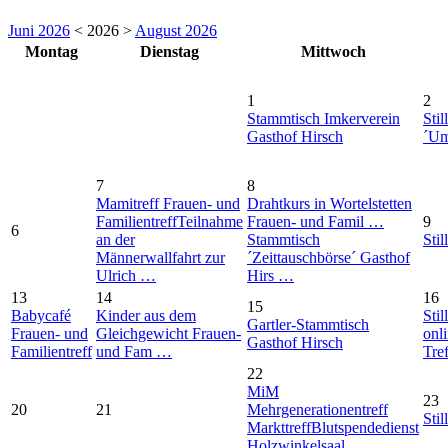
Juni 2026
< 2026 >
August 2026
Montag
Dienstag
Mittwoch
1
2
Stammtisch Imkerverein
Stil
Gasthof Hirsch
´Um
7
8
Mamitreff Frauen- und
Drahtkurs in Wortelstetten
Familientreff
Teilnahme
Frauen- und Famil …
9
6
an der
Stammtisch
Stil
Männerwallfahrt zur
´Zeittauschbörse´ Gasthof
Ulrich …
Hirs …
13
14
16
15
Babycafé
Kinder aus dem
Stil
Gartler-Stammtisch
Frauen- und
Gleichgewicht Frauen-
onl
Gasthof Hirsch
Familientreff
und Fam …
Tre
22
MiM
23
20
21
Mehrgenerationentreff
Stil
Markttreff
Blutspendedienst
Holzwinkelsaal