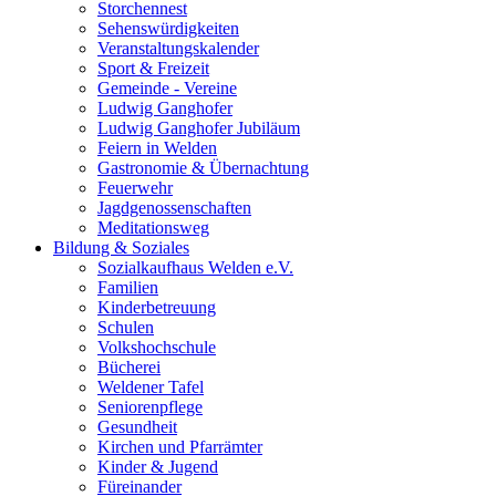
Storchennest
Sehenswürdigkeiten
Veranstaltungskalender
Sport & Freizeit
Gemeinde - Vereine
Ludwig Ganghofer
Ludwig Ganghofer Jubiläum
Feiern in Welden
Gastronomie & Übernachtung
Feuerwehr
Jagdgenossenschaften
Meditationsweg
Bildung & Soziales
Sozialkaufhaus Welden e.V.
Familien
Kinderbetreuung
Schulen
Volkshochschule
Bücherei
Weldener Tafel
Seniorenpflege
Gesundheit
Kirchen und Pfarrämter
Kinder & Jugend
Füreinander