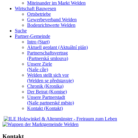
Miteinander im Markt Welden
Wirtschaft Bauwesen
Ortsbetriebe
Gewerbeverband Welden
Bodenrichtwerte Welden
Suche
Partner-Gemeinde
Intro (Start)
Aktuell geplant (Aktuální plán)
Partnerschaftsvertrag
(Partnerská smlouva)
Unsere Ziele
(Naše cíle)
Welden stellt sich vor
(Welden se představuje)
Chronik (Kronika)
Der Beirat (Komise)
Unsere Partnerstadt
(Naše partnerské mĕsto)
Kontakt (Kontakt)
Kontakt