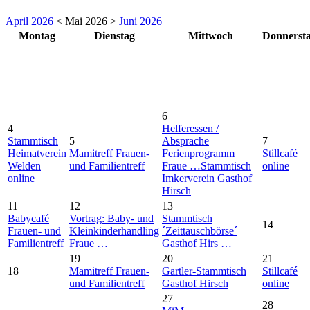
April 2026
< Mai 2026 >
Juni 2026
Montag
Dienstag
Mittwoch
Donnerst
6
4
Helferessen /
Stammtisch
5
Absprache
7
Heimatverein
Mamitreff Frauen-
Ferienprogramm
Stillcafé
Welden
und Familientreff
Fraue …
Stammtisch
online
online
Imkerverein Gasthof
Hirsch
11
12
13
Babycafé
Vortrag: Baby- und
Stammtisch
14
Frauen- und
Kleinkinderhandling
´Zeittauschbörse´
Familientreff
Fraue …
Gasthof Hirs …
19
20
21
18
Mamitreff Frauen-
Gartler-Stammtisch
Stillcafé
und Familientreff
Gasthof Hirsch
online
27
28