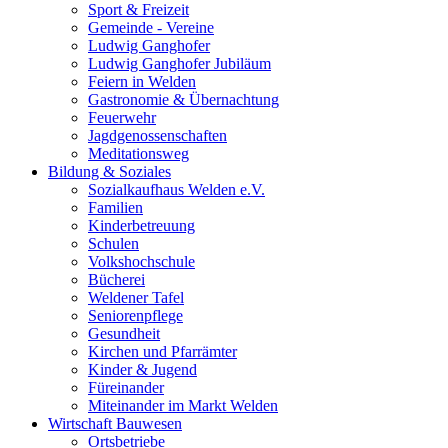
Sport & Freizeit
Gemeinde - Vereine
Ludwig Ganghofer
Ludwig Ganghofer Jubiläum
Feiern in Welden
Gastronomie & Übernachtung
Feuerwehr
Jagdgenossenschaften
Meditationsweg
Bildung & Soziales
Sozialkaufhaus Welden e.V.
Familien
Kinderbetreuung
Schulen
Volkshochschule
Bücherei
Weldener Tafel
Seniorenpflege
Gesundheit
Kirchen und Pfarrämter
Kinder & Jugend
Füreinander
Miteinander im Markt Welden
Wirtschaft Bauwesen
Ortsbetriebe