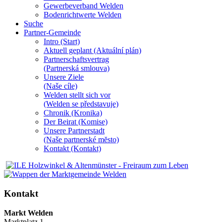
Gewerbeverband Welden
Bodenrichtwerte Welden
Suche
Partner-Gemeinde
Intro (Start)
Aktuell geplant (Aktuální plán)
Partnerschaftsvertrag
(Partnerská smlouva)
Unsere Ziele
(Naše cíle)
Welden stellt sich vor
(Welden se představuje)
Chronik (Kronika)
Der Beirat (Komise)
Unsere Partnerstadt
(Naše partnerské mĕsto)
Kontakt (Kontakt)
Kontakt
Markt Welden
Marktplatz 1