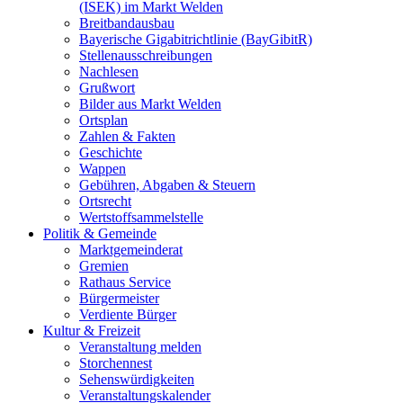
(ISEK) im Markt Welden
Breitbandausbau
Bayerische Gigabitrichtlinie (BayGibitR)
Stellenausschreibungen
Nachlesen
Grußwort
Bilder aus Markt Welden
Ortsplan
Zahlen & Fakten
Geschichte
Wappen
Gebühren, Abgaben & Steuern
Ortsrecht
Wertstoffsammelstelle
Politik & Gemeinde
Marktgemeinderat
Gremien
Rathaus Service
Bürgermeister
Verdiente Bürger
Kultur & Freizeit
Veranstaltung melden
Storchennest
Sehenswürdigkeiten
Veranstaltungskalender