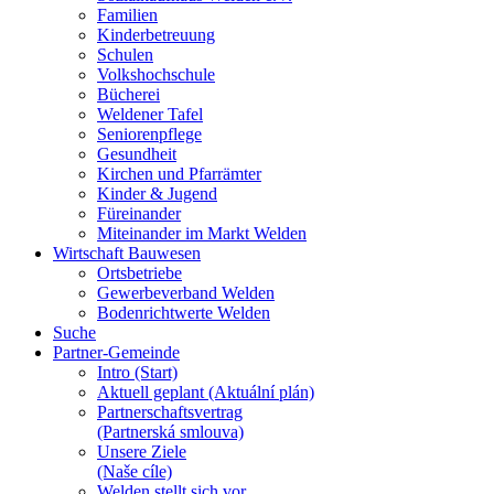
Familien
Kinderbetreuung
Schulen
Volkshochschule
Bücherei
Weldener Tafel
Seniorenpflege
Gesundheit
Kirchen und Pfarrämter
Kinder & Jugend
Füreinander
Miteinander im Markt Welden
Wirtschaft Bauwesen
Ortsbetriebe
Gewerbeverband Welden
Bodenrichtwerte Welden
Suche
Partner-Gemeinde
Intro (Start)
Aktuell geplant (Aktuální plán)
Partnerschaftsvertrag
(Partnerská smlouva)
Unsere Ziele
(Naše cíle)
Welden stellt sich vor