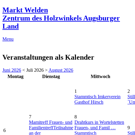
Markt Welden
Zentrum des Holzwinkels Augsburger
Land
Menu
Veranstaltungen als Kalender
Juni 2026
< Juli 2026 >
August 2026
Montag
Dienstag
Mittwoch
1
2
Stammtisch Imkerverein
Stil
Gasthof Hirsch
´Um
7
8
Mamitreff Frauen- und
Drahtkurs in Wortelstetten
Familientreff
Teilnahme
Frauen- und Famil …
9
6
an der
Stammtisch
Stil