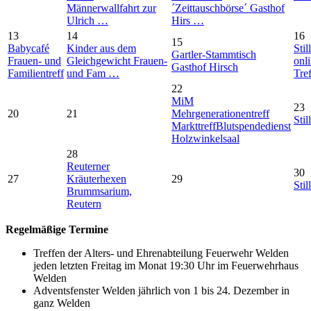
Männerwallfahrt zur
´Zeittauschbörse´ Gasthof
Ulrich …
Hirs …
13
14
16
15
Babycafé
Kinder aus dem
Stil
Gartler-Stammtisch
Frauen- und
Gleichgewicht Frauen-
onl
Gasthof Hirsch
Familientreff
und Fam …
Tre
22
MiM
23
20
21
Mehrgenerationentreff
Stil
Markttreff
Blutspendedienst
Holzwinkelsaal
28
Reuterner
30
27
Kräuterhexen
29
Stil
Brummsarium,
Reutern
Regelmäßige Termine
Treffen der Alters- und Ehrenabteilung Feuerwehr Welden
jeden letzten Freitag im Monat 19:30 Uhr im Feuerwehrhaus
Welden
Adventsfenster Welden jährlich von 1 bis 24. Dezember in
ganz Welden