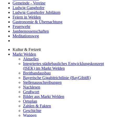
Gemeinde - Vereine
Ludwig Ganghofer
Ludwig Ganghofer Jubiläum
Feiern in Welden
Gastronomie & Übernachtung
Feuerwehr
Jagdgenossenschaften
Meditationsweg
Kultur & Freizeit
Markt Welden
Aktuelles
Integriertes städtebauliches Entwicklungskonzept
(ISEK) im Markt Welden
Breitbandausbau
Bayerische Gigabitrichtlinie (BayGibitR)
Stellenausschreibungen
Nachlesen
Grußwort
Bilder aus Markt Welden
Ortsplan
Zahlen & Fakten
Geschichte
Wappen