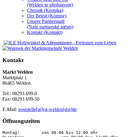
(Welden se představuje)
Chronik (Kronika)
Der Beirat (Komise)
Unsere Partnerstadt
(Naše partnerské mĕsto)
Kontakt (Kontakt)
Kontakt
Markt Welden
Marktplatz 1
86465 Welden
Tel.: 08293 699-0
Fax: 08293 699-50
E-Mail:
poststelle[at]vg-welden[dot]de
Öffnungszeiten
Montag:		von 08:00 bis 12:00 Uhr
