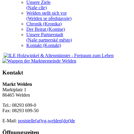
Unsere Ziele
(Naše cíle)
Welden stellt sich vor
(Welden se představuje)
Chronik (Kronika)
Der Beirat (Komise)
Unsere Partnerstadt
(Naše partnerské mĕsto)
Kontakt (Kontakt)
Kontakt
Markt Welden
Marktplatz 1
86465 Welden
Tel.: 08293 699-0
Fax: 08293 699-50
E-Mail:
poststelle[at]vg-welden[dot]de
Öffnungszeiten