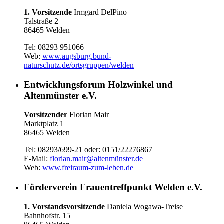
1. Vorsitzende
Irmgard DelPino
Talstraße 2
86465 Welden
Tel: 08293 951066
Web:
www.augsburg.bund-
naturschutz.de/ortsgruppen/welden
Entwicklungsforum Holzwinkel und
Altenmünster e.V.
Vorsitzender
Florian Mair
Marktplatz 1
86465 Welden
Tel: 08293/699-21 oder: 0151/22276867
E-Mail:
florian.mair@altenmünster.de
Web:
www.freiraum-zum-leben.de
Förderverein Frauentreffpunkt Welden e.V.
1. Vorstandsvorsitzende
Daniela Wogawa-Treise
Bahnhofstr. 15