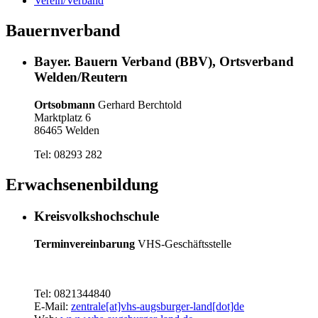
Verein/Verband
Bauernverband
Bayer. Bauern Verband (BBV), Ortsverband
Welden/Reutern
Ortsobmann
Gerhard Berchtold
Marktplatz 6
86465 Welden
Tel: 08293 282
Erwachsenenbildung
Kreisvolkshochschule
Terminvereinbarung
VHS-Geschäftsstelle
Tel: 0821344840
E-Mail:
zentrale[at]vhs-augsburger-land[dot]de