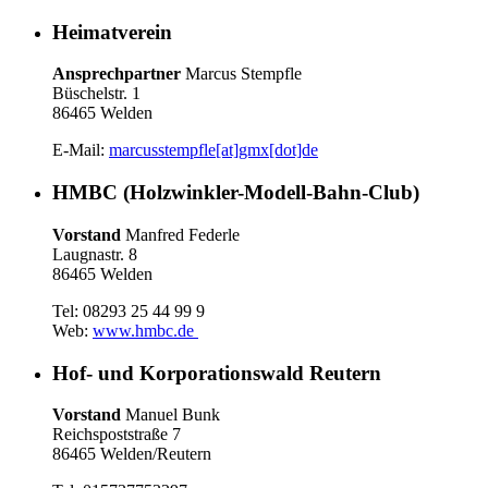
Heimatverein
Ansprechpartner
Marcus Stempfle
Büschelstr. 1
86465 Welden
E-Mail:
marcusstempfle[at]gmx[dot]de
HMBC (Holzwinkler-Modell-Bahn-Club)
Vorstand
Manfred Federle
Laugnastr. 8
86465 Welden
Tel: 08293 25 44 99 9
Web:
www.hmbc.de
Hof- und Korporationswald Reutern
Vorstand
Manuel Bunk
Reichspoststraße 7
86465 Welden/Reutern