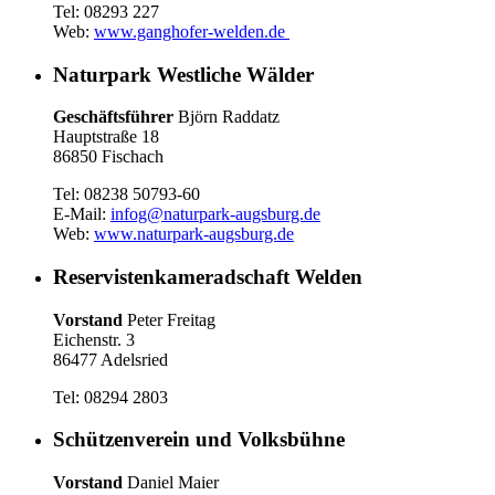
Tel: 08293 227
Web:
www.ganghofer-welden.de
Naturpark Westliche Wälder
Geschäftsführer
Björn Raddatz
Hauptstraße 18
86850 Fischach
Tel: 08238 50793-60
E-Mail:
infog@naturpark-augsburg.de
Web:
www.naturpark-augsburg.de
Reservistenkameradschaft Welden
Vorstand
Peter Freitag
Eichenstr. 3
86477 Adelsried
Tel: 08294 2803
Schützenverein und Volksbühne
Vorstand
Daniel Maier