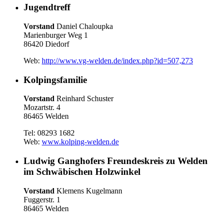
Jugendtreff
Vorstand
Daniel Chaloupka
Marienburger Weg 1
86420 Diedorf
Web:
http://www.vg-welden.de/index.php?id=507,273
Kolpingsfamilie
Vorstand
Reinhard Schuster
Mozartstr. 4
86465 Welden
Tel: 08293 1682
Web:
www.kolping-welden.de
Ludwig Ganghofers Freundeskreis zu Welden
im Schwäbischen Holzwinkel
Vorstand
Klemens Kugelmann
Fuggerstr. 1
86465 Welden