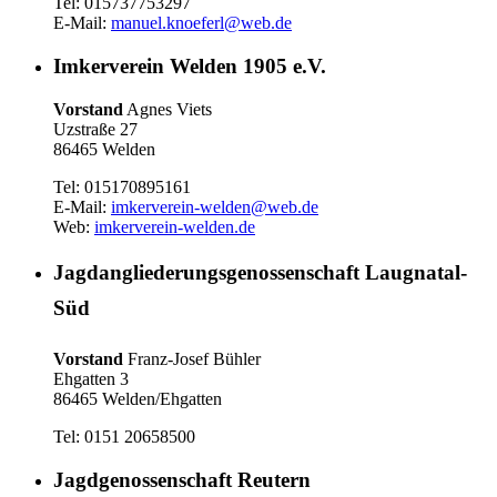
Tel: 015737753297
E-Mail:
manuel.knoeferl@web.de
Imkerverein Welden 1905 e.V.
Vorstand
Agnes Viets
Uzstraße 27
86465 Welden
Tel: 015170895161
E-Mail:
imkerverein-welden@web.de
Web:
imkerverein-welden.de
Jagdangliederungsgenossenschaft Laugnatal-
Süd
Vorstand
Franz-Josef Bühler
Ehgatten 3
86465 Welden/Ehgatten
Tel: 0151 20658500
Jagdgenossenschaft Reutern