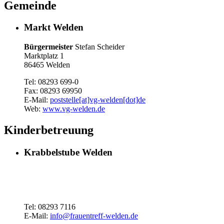
Gemeinde
Markt Welden
Bürgermeister
Stefan Scheider
Marktplatz 1
86465 Welden
Tel: 08293 699-0
Fax: 08293 69950
E-Mail:
poststelle[at]vg-welden[dot]de
Web:
www.vg-welden.de
Kinderbetreuung
Krabbelstube Welden
Tel: 08293 7116
E-Mail:
info@frauentreff-welden.de