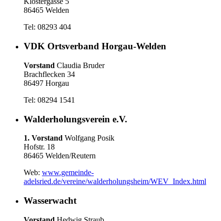
Klostergasse 5
86465 Welden
Tel: 08293 404
VDK Ortsverband Horgau-Welden
Vorstand
Claudia Bruder
Brachflecken 34
86497 Horgau
Tel: 08294 1541
Walderholungsverein e.V.
1. Vorstand
Wolfgang Posik
Hofstr. 18
86465 Welden/Reutern
Web:
www.gemeinde-
adelsried.de/vereine/walderholungsheim/WEV_Index.html
Wasserwacht
Vorstand
Hedwig Straub