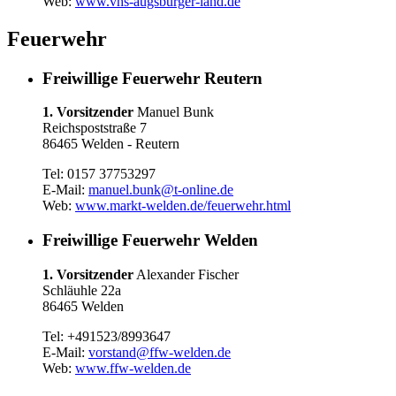
Web:
www.vhs-augsburger-land.de
Feuerwehr
Freiwillige Feuerwehr Reutern
1. Vorsitzender
Manuel Bunk
Reichspoststraße 7
86465 Welden - Reutern
Tel: 0157 37753297
E-Mail:
manuel.bunk@t-online.de
Web:
www.markt-welden.de/feuerwehr.html
Freiwillige Feuerwehr Welden
1. Vorsitzender
Alexander Fischer
Schläuhle 22a
86465 Welden
Tel: +491523/8993647
E-Mail:
vorstand@ffw-welden.de
Web:
www.ffw-welden.de