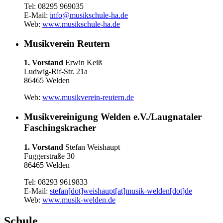
Tel: 08295 969035
E-Mail:
info@musikschule-ha.de
Web:
www.musikschule-ha.de
Musikverein Reutern
1. Vorstand
Erwin Keiß
Ludwig-Rif-Str. 21a
86465 Welden
Web:
www.musikverein-reutern.de
Musikvereinigung Welden e.V./Laugnataler
Faschingskracher
1. Vorstand
Stefan Weishaupt
Fuggerstraße 30
86465 Welden
Tel: 08293 9619833
E-Mail:
stefan[dot]weishaupt[at]musik-welden[dot]de
Web:
www.musik-welden.de
Schule