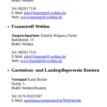
86465 Welden
Tel: 08293 7116
E-Mail:
info@frauentreff-welden.de
Web:
www.frauentreff-welden.de
Frauentreff Welden
Ansprechpartner
Daniela Wogawa-Treise
Bahnhofstr. 15
86465 Welden
Tel: 08293 7116
E-Mail:
info@frauentreff-welden.de
Web:
www.frauentreff-welden.de
Gartenbau- und Landespflegeverein Reutern
Vorstand
Karin Boxler
Hofstr. 5
86465 Welden/Reutern
Tel: 0176 81655597
E-Mail:
gartenbauvereinreutern[at]Web[dot]de