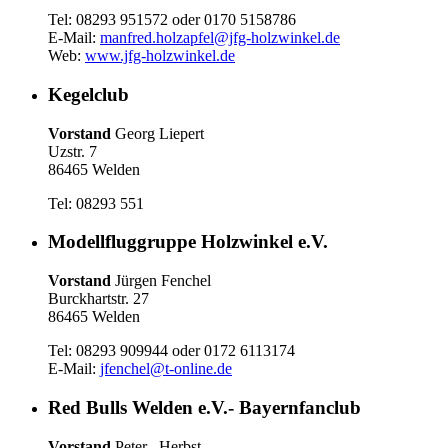
Tel: 08293 951572 oder 0170 5158786
E-Mail:
manfred.holzapfel@jfg-holzwinkel.de
Web:
www.jfg-holzwinkel.de
Kegelclub
Vorstand
Georg Liepert
Uzstr. 7
86465 Welden
Tel: 08293 551
Modellfluggruppe Holzwinkel e.V.
Vorstand
Jürgen Fenchel
Burckhartstr. 27
86465 Welden
Tel: 08293 909944 oder 0172 6113174
E-Mail:
jfenchel@t-online.de
Red Bulls Welden e.V.- Bayernfanclub
Vorstand
Peter Herbst