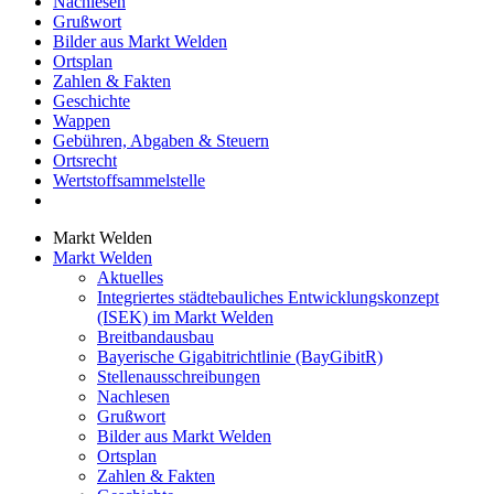
Nachlesen
Grußwort
Bilder aus Markt Welden
Ortsplan
Zahlen & Fakten
Geschichte
Wappen
Gebühren, Abgaben & Steuern
Ortsrecht
Wertstoffsammelstelle
Markt Welden
Markt Welden
Aktuelles
Integriertes städtebauliches Entwicklungskonzept
(ISEK) im Markt Welden
Breitbandausbau
Bayerische Gigabitrichtlinie (BayGibitR)
Stellenausschreibungen
Nachlesen
Grußwort
Bilder aus Markt Welden
Ortsplan
Zahlen & Fakten