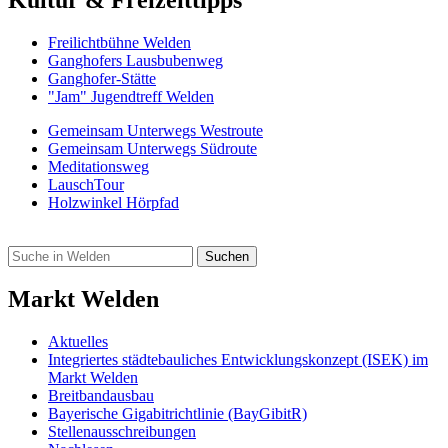
Freilicht­bühne Welden
Ganghofers Lausbubenweg
Ganghofer-Stätte
"Jam" Jugendtreff Welden
Gemeinsam Unterwegs Westroute
Gemeinsam Unterwegs Südroute
Meditationsweg
LauschTour
Holzwinkel Hörpfad
Markt Welden
Aktuelles
Integriertes städtebauliches Entwicklungskonzept (ISEK) im
Markt Welden
Breitbandausbau
Bayerische Gigabitrichtlinie (BayGibitR)
Stellenausschreibungen