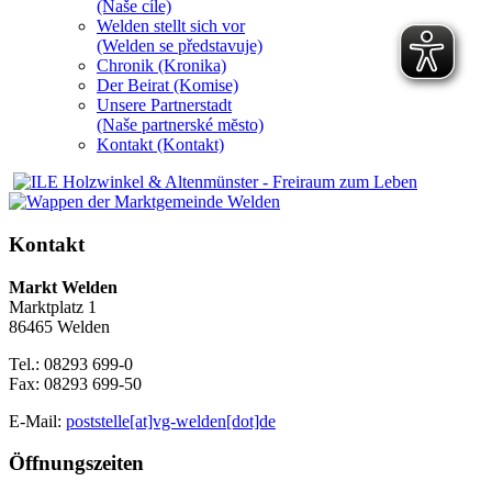
(Naše cíle)
Welden stellt sich vor
(Welden se představuje)
Chronik (Kronika)
Der Beirat (Komise)
Unsere Partnerstadt
(Naše partnerské mĕsto)
Kontakt (Kontakt)
Kontakt
Markt Welden
Marktplatz 1
86465 Welden
Tel.: 08293 699-0
Fax: 08293 699-50
E-Mail:
poststelle[at]vg-welden[dot]de
Öffnungszeiten