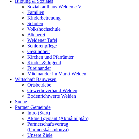
Bildung & Soziales
Sozialkaufhaus Welden e.V.
Familien
Kinderbetreuung
Schulen
Volkshochschule
Bücherei
Weldener Tafel
Seniorenpflege
Gesundheit
Kirchen und Pfarrämter
Kinder & Jugend
Füreinander
Miteinander im Markt Welden
Wirtschaft Bauwesen
Ortsbetriebe
Gewerbeverband Welden
Bodenrichtwerte Welden
Suche
Partner-Gemeinde
Intro (Start)
Aktuell geplant (Aktuální plán)
Partnerschaftsvertrag
(Partnerská smlouva)
Unsere Ziele